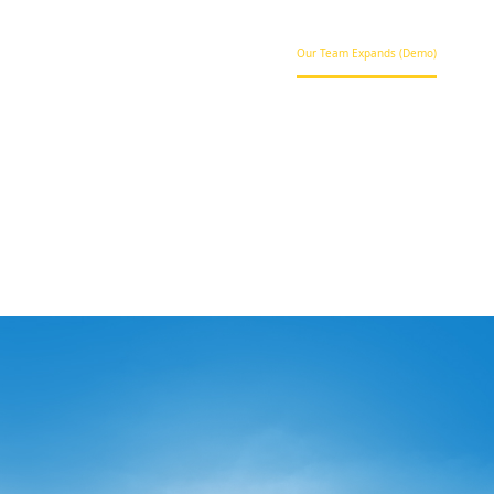
Home
Transportation (Demo)
Our Team Expands (Demo)