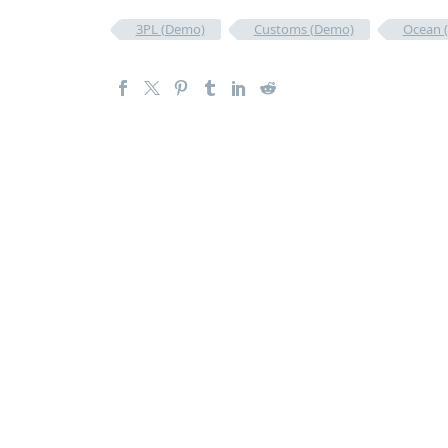
3PL (Demo)
Customs (Demo)
Ocean 