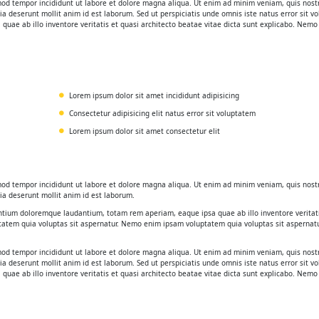
smod tempor incididunt ut labore et dolore magna aliqua. Ut enim ad minim veniam, quis nost
cia deserunt mollit anim id est laborum. Sed ut perspiciatis unde omnis iste natus error sit v
ae ab illo inventore veritatis et quasi architecto beatae vitae dicta sunt explicabo. Nemo
Lorem ipsum dolor sit amet incididunt adipisicing
Consectetur adipisicing elit natus error sit voluptatem
Lorem ipsum dolor sit amet consectetur elit
smod tempor incididunt ut labore et dolore magna aliqua. Ut enim ad minim veniam, quis nost
cia deserunt mollit anim id est laborum.
antium doloremque laudantium, totam rem aperiam, eaque ipsa quae ab illo inventore veritati
tatem quia voluptas sit aspernatur. Nemo enim ipsam voluptatem quia voluptas sit aspernatu
smod tempor incididunt ut labore et dolore magna aliqua. Ut enim ad minim veniam, quis nost
cia deserunt mollit anim id est laborum. Sed ut perspiciatis unde omnis iste natus error sit v
ae ab illo inventore veritatis et quasi architecto beatae vitae dicta sunt explicabo. Nemo