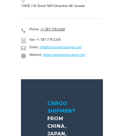
13908 136 Street NW Edmonton AB Canada
Phone:
+1 587-778-2268
Fax: +1 587-778-2268
Email:
info@transexpresscargo.com
Website:
www.transexpresscargo.com
CARGO
SHIPMENT
FROM
CHINA,
JAPAN,