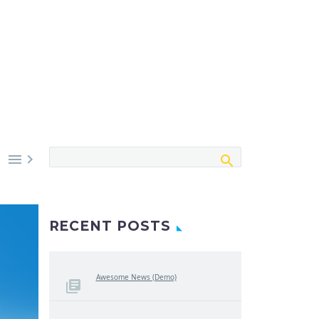


RECENT POSTS
Awesome News (Demo)