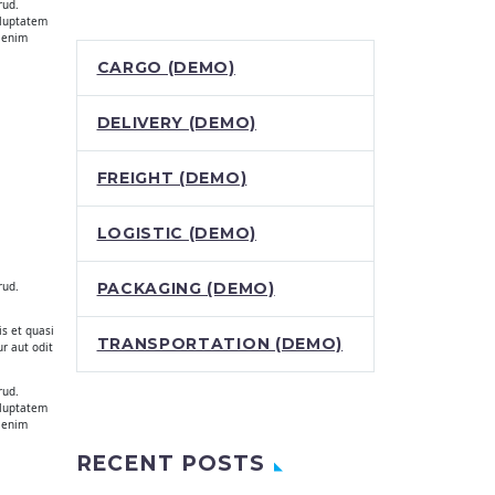
rud.
oluptatem
 enim
CARGO (DEMO)
DELIVERY (DEMO)
FREIGHT (DEMO)
LOGISTIC (DEMO)
rud.
PACKAGING (DEMO)
s et quasi
TRANSPORTATION (DEMO)
r aut odit
rud.
oluptatem
 enim
RECENT POSTS